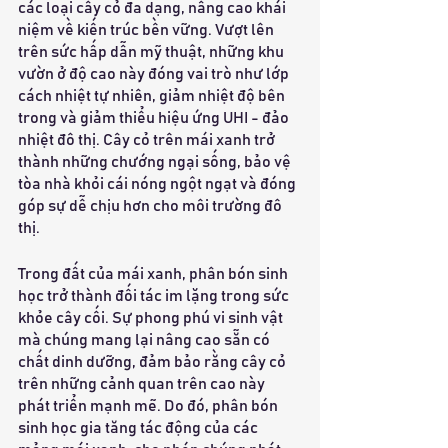
các loại cây cỏ đa dạng, nâng cao khái 
niệm về kiến trúc bền vững. Vượt lên 
trên sức hấp dẫn mỹ thuật, những khu 
vườn ở độ cao này đóng vai trò như lớp 
cách nhiệt tự nhiên, giảm nhiệt độ bên 
trong và giảm thiểu hiệu ứng UHI - đảo 
nhiệt đô thị. Cây cỏ trên mái xanh trở 
thành những chướng ngại sống, bảo vệ 
tòa nhà khỏi cái nóng ngột ngạt và đóng 
góp sự dễ chịu hơn cho môi trường đô 
thị.
Trong đất của mái xanh, phân bón sinh 
học trở thành đối tác im lặng trong sức 
khỏe cây cối. Sự phong phú vi sinh vật 
mà chúng mang lại nâng cao sẵn có 
chất dinh dưỡng, đảm bảo rằng cây cỏ 
trên những cảnh quan trên cao này 
phát triển mạnh mẽ. Do đó, phân bón 
sinh học gia tăng tác động của các 