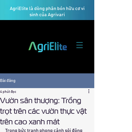
AgriElite là dòng phân bón hữu cơ vi
sinh của Agrivari
Bài đăng
4 phút đọc
Vườn sân thượng: Trồng
trọt trên các vườn thực vật
trên cao xanh mát
Trong bức tranh phong cảnh sôi động 